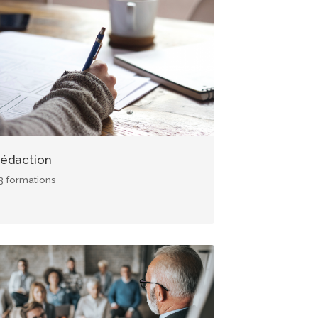
age
édaction
3 formations
age