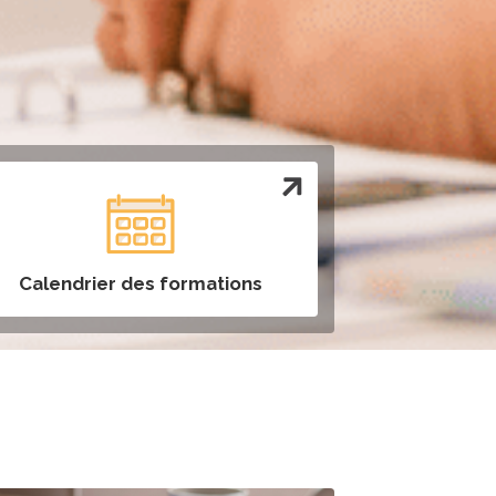
arrow_right
Calendrier des formations