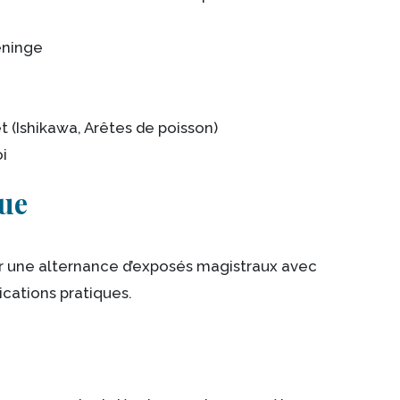
éninge
 (Ishikawa, Arêtes de poisson)
i
ue
ur une alternance d’exposés magistraux avec
lications pratiques.