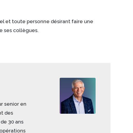
el et toute personne désirant faire une
e ses collègues.
Image
r senior en
t des
 de 30 ans
 opérations