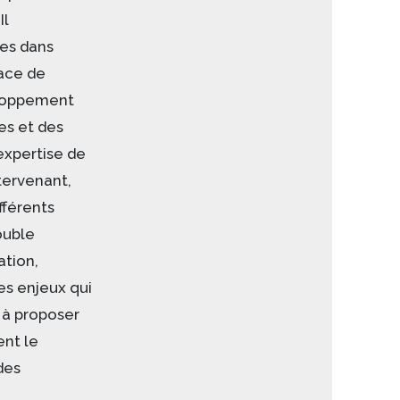
Il
es dans
lace de
eloppement
s et des
 expertise de
tervenant,
fférents
ouble
ation,
es enjeux qui
 à proposer
ent le
des