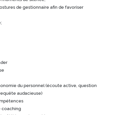
stures de gestionnaire afin de favoriser
;
ader
se
tonomie du personnel (écoute active, question
 requête audacieuse)
compétences
e coaching