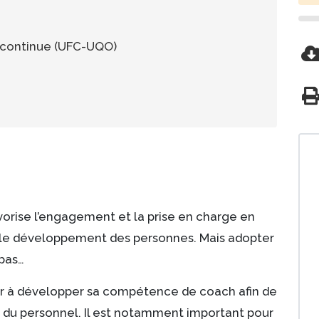
 continue (UFC-UQO)
cloud-download
prin
orise l’engagement et la prise en charge en
 le développement des personnes. Mais adopter
 pas…
nser à développer sa compétence de coach afin de
du personnel. Il est notamment important pour