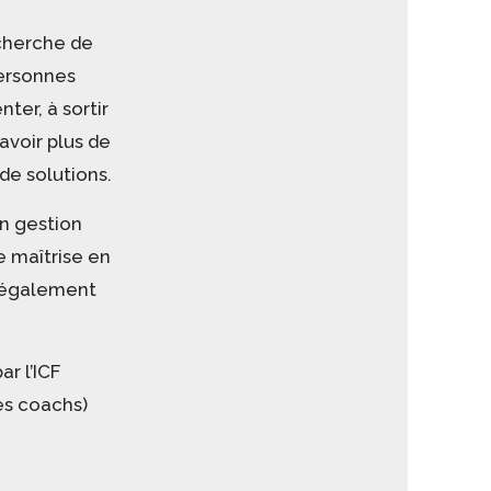
cherche de
ersonnes
ter, à sortir
avoir plus de
de solutions.
n gestion
e maîtrise en
t également
r l’ICF
es coachs)