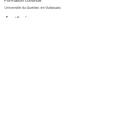
Formation continue
Université du Québec en Outaouais
Facebook
Twitter
LinkedIn
Site Web de l'
UQO
Nos formations
Formations privées pour groupes
Informations générales
Nouvelles
Infolettre
envelope-open-text
Recevez mensuellement des nouvelles de nos activités.
Abonnez-vous à l’infolettre