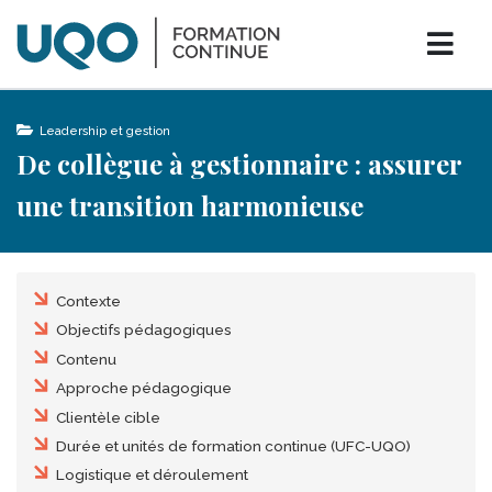
Aller au contenu principal
0
bars
shopping_cart
Menu
folder_open
Leadership et gestion
De collègue à gestionnaire : assurer
une transition harmonieuse
Table des matières
Contexte
Objectifs pédagogiques
Contenu
Approche pédagogique
Clientèle cible
Durée et unités de formation continue (UFC-UQO)
Logistique et déroulement