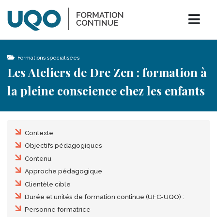
Aller au contenu principal
0
bars
shopping_cart
Menu
folder_open
Formations spécialisées
Les Ateliers de Dre Zen : formation à
la pleine conscience chez les enfants
Table des matières
Contexte
Objectifs pédagogiques
Contenu
Approche pédagogique
Clientèle cible
Durée et unités de formation continue (UFC-UQO) :
Personne formatrice