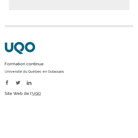
Formation continue
Université du Québec en Outaouais
Facebook
Twitter
LinkedIn
Site Web de l'
UQO
Nos formations
Formations privées pour groupes
Informations générales